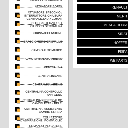
ATTUATORE PORTA
RENAULT
ATTUATORE SPECCHIO /
INTERRUTTORE CHIUSURA
MERIT
CENTRALIZZATA / COMAN
BLOCCASTERZO / KIT
MEAT & DORIA
CILINDRO SERRATURA
BOBINA ACCENSIONE
SIDAT
BRACCIO TERGICRISTALLO
HOFFER
CAMBIO AUTOMATICO
FISPA
CAVO SPIRALATO AIRBAG
WE PARTS
CENTRALINA
CENTRALINA ABS
CENTRALINA AIRBAG
CENTRALINA CONTROLLO
FARI XENO
CENTRALINA PRERISCALDO
CANDELETTE / RELE'
CENTRALINA, ASSISTENTE
CAMBIO CORSIA
COLLETTORE
D'ASPIRAZIONE, POMPA OLIO
COMANDO INDICATORE