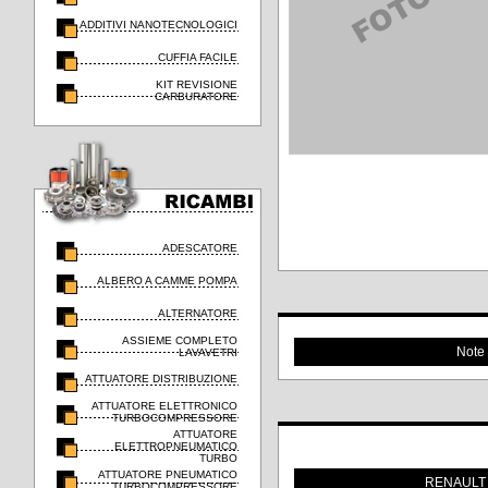
ADDITIVI NANOTECNOLOGICI
CUFFIA FACILE
KIT REVISIONE
CARBURATORE
ADESCATORE
ALBERO A CAMME POMPA
ALTERNATORE
ASSIEME COMPLETO
Note
LAVAVETRI
ATTUATORE DISTRIBUZIONE
ATTUATORE ELETTRONICO
TURBOCOMPRESSORE
ATTUATORE
ELETTROPNEUMATICO
TURBO
ATTUATORE PNEUMATICO
RENAULT
TURBOCOMPRESSORE