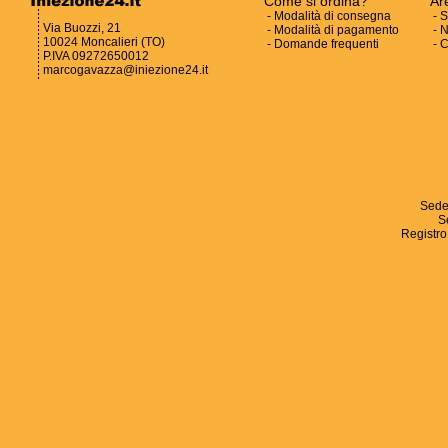
Come si ordina?
Ar
-
Modalità di consegna
-
S
Via Buozzi, 21
-
Modalità di pagamento
-
N
10024 Moncalieri (TO)
-
Domande frequenti
-
C
P.IVA 09272650012
marcogavazza@iniezione24.it
Sede
S
Registro