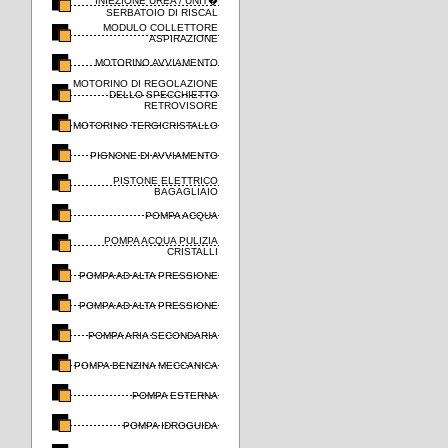
INIEZIONE UREA / UNIT�
SERBATOIO DI RISCAL
MODULO COLLETTORE
ASPIRAZIONE
MOTORINO AVVIAMENTO
MOTORINO DI REGOLAZIONE
DELLO SPECCHIETTO
RETROVISORE
MOTORINO TERGICRISTALLO
PIGNONE DI AVVIAMENTO
PISTONE ELETTRICO
BAGAGLIAIO
POMPA ACQUA
POMPA ACQUA PULIZIA
CRISTALLI
POMPA AD ALTA PRESSIONE
POMPA AD ALTA PRESSIONE
POMPA ARIA SECONDARIA
POMPA BENZINA MECCANICA
POMPA ESTERNA
POMPA IDROGUIDA