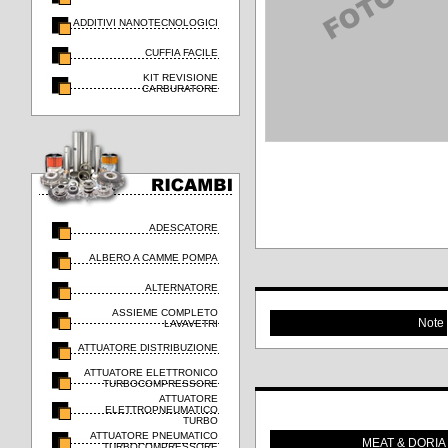
ADDITIVI NANOTECNOLOGICI
CUFFIA FACILE
KIT REVISIONE
CARBURATORE
ADESCATORE
ALBERO A CAMME POMPA
ALTERNATORE
ASSIEME COMPLETO
Note
LAVAVETRI
ATTUATORE DISTRIBUZIONE
ATTUATORE ELETTRONICO
TURBOCOMPRESSORE
ATTUATORE
ELETTROPNEUMATICO
TURBO
ATTUATORE PNEUMATICO
MEAT & DORIA
TURBOCOMPRESSORE