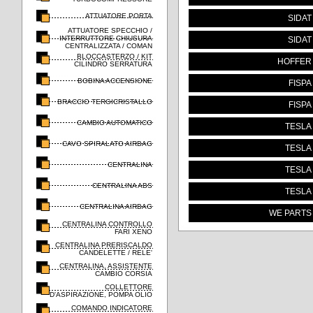
ATTUATORE PORTA
SIDAT
ATTUATORE SPECCHIO /
INTERRUTTORE CHIUSURA
SIDAT
CENTRALIZZATA / COMAN
BLOCCASTERZO / KIT
HOFFER
CILINDRO SERRATURA
BOBINA ACCENSIONE
FISPA
BRACCIO TERGICRISTALLO
FISPA
CAMBIO AUTOMATICO
TESLA
CAVO SPIRALATO AIRBAG
TESLA
CENTRALINA
TESLA
CENTRALINA ABS
TESLA
CENTRALINA AIRBAG
WE PARTS
CENTRALINA CONTROLLO
FARI XENO
CENTRALINA PRERISCALDO
CANDELETTE / RELE'
CENTRALINA, ASSISTENTE
CAMBIO CORSIA
COLLETTORE
D'ASPIRAZIONE, POMPA OLIO
COMANDO INDICATORE