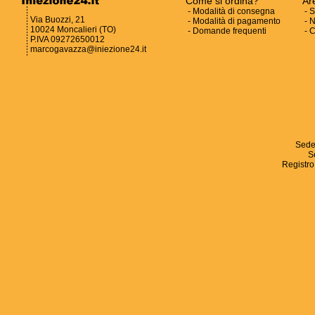
Come si ordina?
Ar
-
Modalità di consegna
-
S
Via Buozzi, 21
-
Modalità di pagamento
-
N
10024 Moncalieri (TO)
-
Domande frequenti
-
C
P.IVA 09272650012
marcogavazza@iniezione24.it
Sede
S
Registro