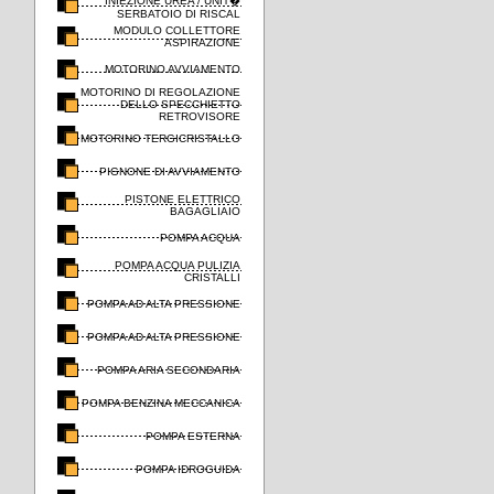
INIEZIONE UREA / UNIT�
SERBATOIO DI RISCAL
MODULO COLLETTORE
ASPIRAZIONE
MOTORINO AVVIAMENTO
MOTORINO DI REGOLAZIONE
DELLO SPECCHIETTO
RETROVISORE
MOTORINO TERGICRISTALLO
PIGNONE DI AVVIAMENTO
PISTONE ELETTRICO
BAGAGLIAIO
POMPA ACQUA
POMPA ACQUA PULIZIA
CRISTALLI
POMPA AD ALTA PRESSIONE
POMPA AD ALTA PRESSIONE
POMPA ARIA SECONDARIA
POMPA BENZINA MECCANICA
POMPA ESTERNA
POMPA IDROGUIDA