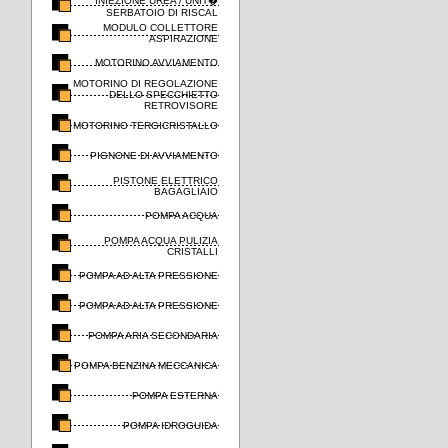
INIEZIONE UREA / UNIT�
SERBATOIO DI RISCAL
MODULO COLLETTORE
ASPIRAZIONE
MOTORINO AVVIAMENTO
MOTORINO DI REGOLAZIONE
DELLO SPECCHIETTO
RETROVISORE
MOTORINO TERGICRISTALLO
PIGNONE DI AVVIAMENTO
PISTONE ELETTRICO
BAGAGLIAIO
POMPA ACQUA
POMPA ACQUA PULIZIA
CRISTALLI
POMPA AD ALTA PRESSIONE
POMPA AD ALTA PRESSIONE
POMPA ARIA SECONDARIA
POMPA BENZINA MECCANICA
POMPA ESTERNA
POMPA IDROGUIDA