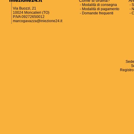
Come si ordina?
Ar
-
Modalità di consegna
-
S
Via Buozzi, 21
-
Modalità di pagamento
-
N
10024 Moncalieri (TO)
-
Domande frequenti
-
C
P.IVA 09272650012
marcogavazza@iniezione24.it
Sede
S
Registro