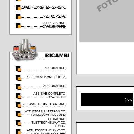
ADDITIVI NANOTECNOLOGICI
CUFFIA FACILE
KIT REVISIONE
CARBURATORE
ADESCATORE
ALBERO A CAMME POMPA
ALTERNATORE
ASSIEME COMPLETO
LAVAVETRI
Note
ATTUATORE DISTRIBUZIONE
ATTUATORE ELETTRONICO
TURBOCOMPRESSORE
ATTUATORE
ELETTROPNEUMATICO
TURBO
ATTUATORE PNEUMATICO
TURBOCOMPRESSORE