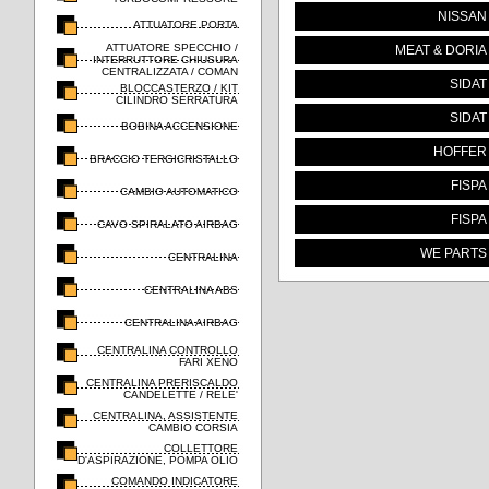
NISSAN
ATTUATORE PORTA
ATTUATORE SPECCHIO /
MEAT & DORIA
INTERRUTTORE CHIUSURA
CENTRALIZZATA / COMAN
SIDAT
BLOCCASTERZO / KIT
CILINDRO SERRATURA
SIDAT
BOBINA ACCENSIONE
HOFFER
BRACCIO TERGICRISTALLO
FISPA
CAMBIO AUTOMATICO
FISPA
CAVO SPIRALATO AIRBAG
WE PARTS
CENTRALINA
CENTRALINA ABS
CENTRALINA AIRBAG
CENTRALINA CONTROLLO
FARI XENO
CENTRALINA PRERISCALDO
CANDELETTE / RELE'
CENTRALINA, ASSISTENTE
CAMBIO CORSIA
COLLETTORE
D'ASPIRAZIONE, POMPA OLIO
COMANDO INDICATORE