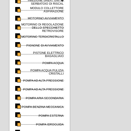
INIEZIONE UREA / UNIT�
SERBATOIO DI RISCAL
MODULO COLLETTORE
ASPIRAZIONE
MOTORINO AVVIAMENTO
MOTORINO DI REGOLAZIONE
DELLO SPECCHIETTO
RETROVISORE
MOTORINO TERGICRISTALLO
PIGNONE DI AVVIAMENTO
PISTONE ELETTRICO
BAGAGLIAIO
POMPA ACQUA
POMPA ACQUA PULIZIA
CRISTALLI
POMPA AD ALTA PRESSIONE
POMPA AD ALTA PRESSIONE
POMPA ARIA SECONDARIA
POMPA BENZINA MECCANICA
POMPA ESTERNA
POMPA IDROGUIDA