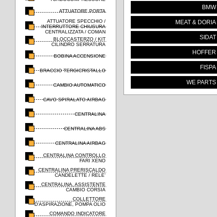
BMW
ATTUATORE PORTA
ATTUATORE SPECCHIO /
MEAT & DORIA
INTERRUTTORE CHIUSURA
CENTRALIZZATA / COMAN
SIDAT
BLOCCASTERZO / KIT
CILINDRO SERRATURA
HOFFER
BOBINA ACCENSIONE
FISPA
BRACCIO TERGICRISTALLO
WE PARTS
CAMBIO AUTOMATICO
CAVO SPIRALATO AIRBAG
CENTRALINA
CENTRALINA ABS
CENTRALINA AIRBAG
CENTRALINA CONTROLLO
FARI XENO
CENTRALINA PRERISCALDO
CANDELETTE / RELE'
CENTRALINA, ASSISTENTE
CAMBIO CORSIA
COLLETTORE
D'ASPIRAZIONE, POMPA OLIO
COMANDO INDICATORE