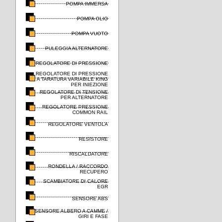
POMPA IMMERSA
POMPA OLIO
POMPA VUOTO
PULEGGIA ALTERNATORE
REGOLATORE DI PRESSIONE
REGOLATORE DI PRESSIONE
A TARATURA VARIABILE KING
PER INIEZIONE
REGOLATORE DI TENSIONE
PER ALTERNATORE
REGOLATORE PRESSIONE
COMMON RAIL
REGOLATORE VENTOLA
RESISTORE
RISCALDATORE
RONDELLA / RACCORDO
RECUPERO
SCAMBIATORE DI CALORE
EGR
SENSORE ABS
SENSORE ALBERO A CAMME /
GIRI E FASE