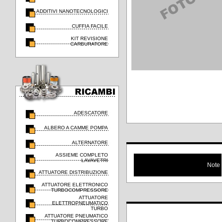
ADDITIVI NANOTECNOLOGICI
CUFFIA FACILE
KIT REVISIONE
CARBURATORE
ADESCATORE
ALBERO A CAMME POMPA
ALTERNATORE
ASSIEME COMPLETO
LAVAVETRI
Note
ATTUATORE DISTRIBUZIONE
ATTUATORE ELETTRONICO
TURBOCOMPRESSORE
ATTUATORE
ELETTROPNEUMATICO
TURBO
ATTUATORE PNEUMATICO
TURBOCOMPRESSORE