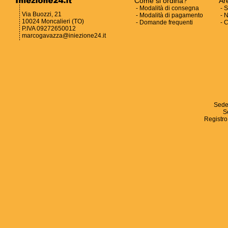
Come si ordina?
Ar
-
Modalità di consegna
-
S
Via Buozzi, 21
-
Modalità di pagamento
-
N
10024 Moncalieri (TO)
-
Domande frequenti
-
C
P.IVA 09272650012
marcogavazza@iniezione24.it
Sede
S
Registro