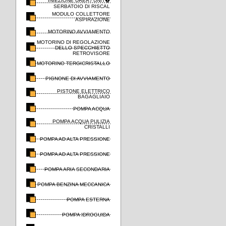
INIEZIONE UREA / UNIT�
SERBATOIO DI RISCAL
MODULO COLLETTORE
ASPIRAZIONE
MOTORINO AVVIAMENTO
MOTORINO DI REGOLAZIONE
DELLO SPECCHIETTO
RETROVISORE
MOTORINO TERGICRISTALLO
PIGNONE DI AVVIAMENTO
PISTONE ELETTRICO
BAGAGLIAIO
POMPA ACQUA
POMPA ACQUA PULIZIA
CRISTALLI
POMPA AD ALTA PRESSIONE
POMPA AD ALTA PRESSIONE
POMPA ARIA SECONDARIA
POMPA BENZINA MECCANICA
POMPA ESTERNA
POMPA IDROGUIDA