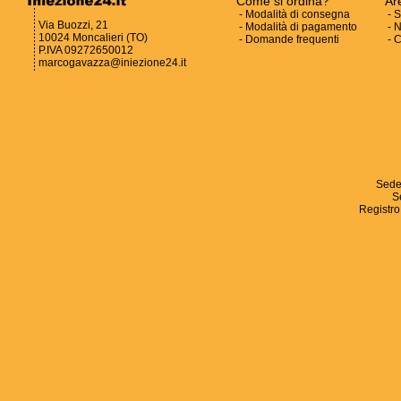
Come si ordina?
Ar
-
Modalità di consegna
-
S
Via Buozzi, 21
-
Modalità di pagamento
-
N
10024 Moncalieri (TO)
-
Domande frequenti
-
C
P.IVA 09272650012
marcogavazza@iniezione24.it
Sede
S
Registro