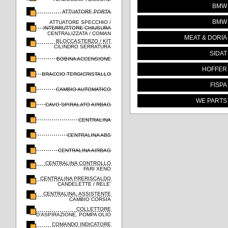
BMW
ATTUATORE PORTA
BMW
ATTUATORE SPECCHIO /
INTERRUTTORE CHIUSURA
CENTRALIZZATA / COMAN
MEAT & DORIA
BLOCCASTERZO / KIT
CILINDRO SERRATURA
SIDAT
BOBINA ACCENSIONE
HOFFER
BRACCIO TERGICRISTALLO
FISPA
CAMBIO AUTOMATICO
WE PARTS
CAVO SPIRALATO AIRBAG
CENTRALINA
CENTRALINA ABS
CENTRALINA AIRBAG
CENTRALINA CONTROLLO
FARI XENO
CENTRALINA PRERISCALDO
CANDELETTE / RELE'
CENTRALINA, ASSISTENTE
CAMBIO CORSIA
COLLETTORE
D'ASPIRAZIONE, POMPA OLIO
COMANDO INDICATORE