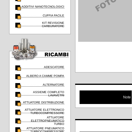
ADDITIVI NANOTECNOLOGICI
CUFFIA FACILE
KIT REVISIONE
CARBURATORE
ADESCATORE
ALBERO A CAMME POMPA
ALTERNATORE
ASSIEME COMPLETO
LAVAVETRI
Note
ATTUATORE DISTRIBUZIONE
ATTUATORE ELETTRONICO
TURBOCOMPRESSORE
ATTUATORE
ELETTROPNEUMATICO
TURBO
ATTUATORE PNEUMATICO
TURBOCOMPRESSORE