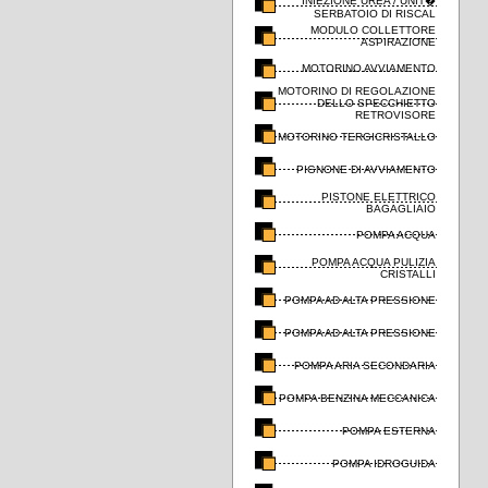
INIEZIONE UREA / UNIT�
SERBATOIO DI RISCAL
MODULO COLLETTORE
ASPIRAZIONE
MOTORINO AVVIAMENTO
MOTORINO DI REGOLAZIONE
DELLO SPECCHIETTO
RETROVISORE
MOTORINO TERGICRISTALLO
PIGNONE DI AVVIAMENTO
PISTONE ELETTRICO
BAGAGLIAIO
POMPA ACQUA
POMPA ACQUA PULIZIA
CRISTALLI
POMPA AD ALTA PRESSIONE
POMPA AD ALTA PRESSIONE
POMPA ARIA SECONDARIA
POMPA BENZINA MECCANICA
POMPA ESTERNA
POMPA IDROGUIDA