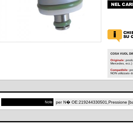
COSA VUOL DI
Originale:
prodot
Mercedes, ecc.)
Compatibile:
pr
NON utilizzato 
per N� OE:219244330501,Pressione [ba
Note