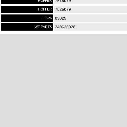
7515079
HOFFER
7525079
HOFFER
89025
FISPA
240620028
WE PARTS