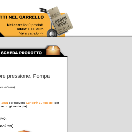
Nel carrello:
0
prodotti
Totale:
0,00
euro
re pressione, Pompa
ice interno
)
e 2min
per riceverlo
Luned� 10 Agosto
(per
rve un giorno in più)
IVO :
inclusa)