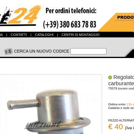
NA
|
CONTATTI
|
CATALOGHI
|
CENTRI DI MONTAGGIO
CERCA UN NUOVO CODICE
Regolato
carburante
75079 (
nostro cod
Ordina entro
13h 
Calabria e isole se
PEZZO ALTERNAT
€ 40
(iva 