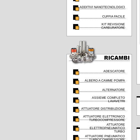
ADDITIVI NANOTECNOLOGICI
CUFFIA FACILE
KIT REVISIONE
CARBURATORE
ADESCATORE
ALBERO A CAMME POMPA
ALTERNATORE
ASSIEME COMPLETO
LAVAVETRI
ATTUATORE DISTRIBUZIONE
ATTUATORE ELETTRONICO
TURBOCOMPRESSORE
ATTUATORE
ELETTROPNEUMATICO
TURBO
ATTUATORE PNEUMATICO
TURBOCOMPRESSORE