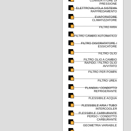
CONVERTITORE DI
PRESSIONE
ELETTROVALVOLA SISTEMA
RAFFREDAMENTO
EVAPORATORE
CLIMATIZZATORE
FILTRO ARIA
FILTRO CAMBIO AUTOMATICO
FILTRO DISIDRATATORE /
ESSICATORE
FILTRO OLIO
FILTRO OLIO A CAMBIO
RAPIDO / FILTRO OLIO
AVVITATO
FILTRO PER POMPA
FILTRO UREA
FLANGIA / CONDOTTO
REFRIGERANTE
FLESSIBILE ACQUA
FLESSIBILE ARIA / TUBO
INTERCOOLER
FLESSIBILE CARBURANTE
PERSO / CONDOTTO
CARBURANTE
GEOMETRIA VARIABILE