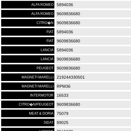
5894036
ALFA ROMEO
9609836680
ALFA ROMEO
9609836680
CITRO�N
5894036
FIAT
9609836680
FIAT
5894036
LANCIA
9609836680
LANCIA
9609836680
PEUGEOT
219244330501
MAGNETI MARELLI
RPM36
MAGNETI MARELLI
16533
INTERMOTOR
9609836680
CITRO�N/PEUGEOT
75079
MEAT & DORIA
89025
SIDAT