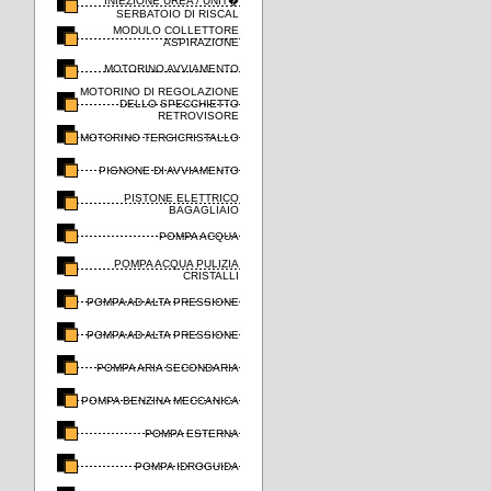
INIEZIONE UREA / UNIT�
SERBATOIO DI RISCAL
MODULO COLLETTORE
ASPIRAZIONE
MOTORINO AVVIAMENTO
MOTORINO DI REGOLAZIONE
DELLO SPECCHIETTO
RETROVISORE
MOTORINO TERGICRISTALLO
PIGNONE DI AVVIAMENTO
PISTONE ELETTRICO
BAGAGLIAIO
POMPA ACQUA
POMPA ACQUA PULIZIA
CRISTALLI
POMPA AD ALTA PRESSIONE
POMPA AD ALTA PRESSIONE
POMPA ARIA SECONDARIA
POMPA BENZINA MECCANICA
POMPA ESTERNA
POMPA IDROGUIDA