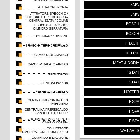
BMW
ATTUATORE PORTA
ATTUATORE SPECCHIO /
BMW
INTERRUTTORE CHIUSURA
CENTRALIZZATA / COMAN
BOSCH
BLOCCASTERZO / KIT
CILINDRO SERRATURA
BOSCH
BOBINA ACCENSIONE
HITACHI
BRACCIO TERGICRISTALLO
DELPHI
CAMBIO AUTOMATICO
MEAT & DORIA
CAVO SPIRALATO AIRBAG
SIDAT
CENTRALINA
SIDAT
CENTRALINA ABS
HOFFER
CENTRALINA AIRBAG
CENTRALINA CONTROLLO
FISPA
FARI XENO
CENTRALINA PRERISCALDO
FISPA
CANDELETTE / RELE'
CENTRALINA, ASSISTENTE
FISPA
CAMBIO CORSIA
COLLETTORE
WE PARTS
D'ASPIRAZIONE, POMPA OLIO
COMANDO INDICATORE