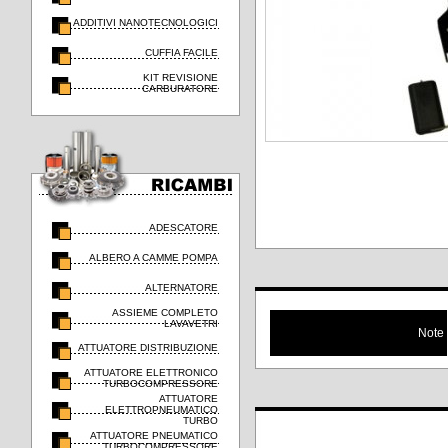
ADDITIVI NANOTECNOLOGICI
CUFFIA FACILE
KIT REVISIONE
CARBURATORE
ADESCATORE
ALBERO A CAMME POMPA
ALTERNATORE
ASSIEME COMPLETO
LAVAVETRI
Note
ATTUATORE DISTRIBUZIONE
ATTUATORE ELETTRONICO
TURBOCOMPRESSORE
ATTUATORE
ELETTROPNEUMATICO
TURBO
ATTUATORE PNEUMATICO
TURBOCOMPRESSORE