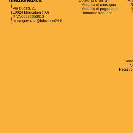
Come si ordina?
Ar
-
Modalità di consegna
-
S
Via Buozzi, 21
-
Modalità di pagamento
-
N
10024 Moncalieri (TO)
-
Domande frequenti
-
C
P.IVA 09272650012
marcogavazza@iniezione24.it
Sede
S
Registro