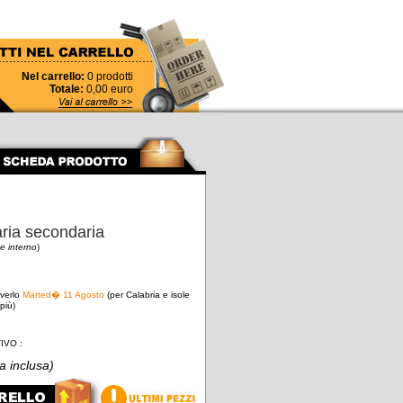
Nel carrello:
0
prodotti
Totale:
0,00
euro
ia secondaria
e interno
)
everlo
Marted� 11 Agosto
(per Calabria e isole
più)
IVO :
va inclusa)