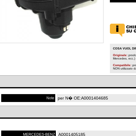
COSA VUOL DI
Originale:
prodot
Mercedes, ecc.)
Compatibile:
pr
NON utilizzato 
per N� OE:A0001404685
Note
A0001405185
MERCEDES-BENZ