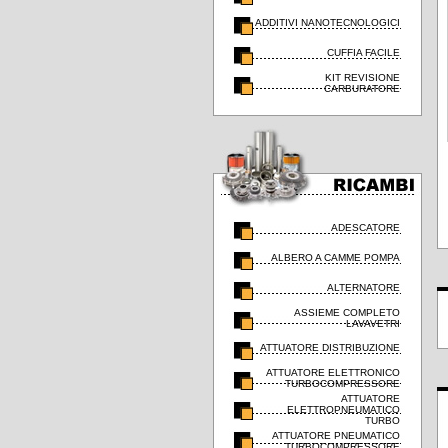
ADDITIVI NANOTECNOLOGICI
CUFFIA FACILE
KIT REVISIONE
CARBURATORE
ADESCATORE
ALBERO A CAMME POMPA
ALTERNATORE
ASSIEME COMPLETO
LAVAVETRI
ATTUATORE DISTRIBUZIONE
ATTUATORE ELETTRONICO
TURBOCOMPRESSORE
ATTUATORE
ELETTROPNEUMATICO
TURBO
ATTUATORE PNEUMATICO
TURBOCOMPRESSORE