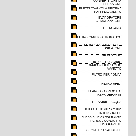
CONVERTITORE DI
PRESSIONE
ELETTROVALVOLA SISTEMA
RAFFREDAMENTO
EVAPORATORE
CLIMATIZZATORE
FILTRO ARIA
FILTRO CAMBIO AUTOMATICO
FILTRO DISIDRATATORE /
ESSICATORE
FILTRO OLIO
FILTRO OLIO A CAMBIO
RAPIDO / FILTRO OLIO
AVVITATO
FILTRO PER POMPA
FILTRO UREA
FLANGIA / CONDOTTO
REFRIGERANTE
FLESSIBILE ACQUA
FLESSIBILE ARIA / TUBO
INTERCOOLER
FLESSIBILE CARBURANTE
PERSO / CONDOTTO
CARBURANTE
GEOMETRIA VARIABILE