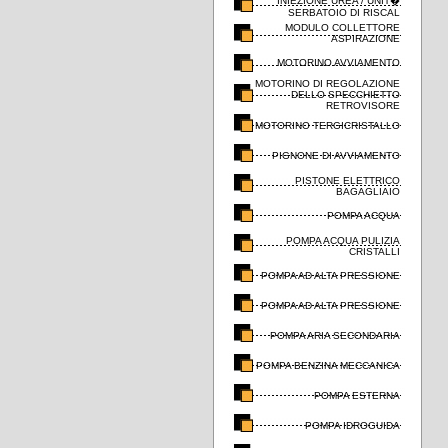
INIEZIONE UREA / UNIT�
SERBATOIO DI RISCAL
MODULO COLLETTORE
ASPIRAZIONE
MOTORINO AVVIAMENTO
MOTORINO DI REGOLAZIONE
DELLO SPECCHIETTO
RETROVISORE
MOTORINO TERGICRISTALLO
PIGNONE DI AVVIAMENTO
PISTONE ELETTRICO
BAGAGLIAIO
POMPA ACQUA
POMPA ACQUA PULIZIA
CRISTALLI
POMPA AD ALTA PRESSIONE
POMPA AD ALTA PRESSIONE
POMPA ARIA SECONDARIA
POMPA BENZINA MECCANICA
POMPA ESTERNA
POMPA IDROGUIDA