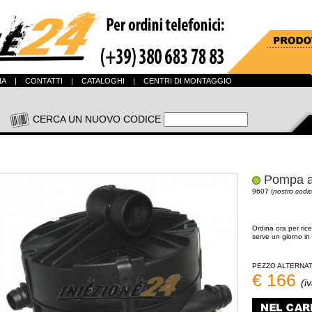
NA
|
CONTATTI
|
CATALOGHI
|
CENTRI DI MONTAGGIO
CERCA UN NUOVO CODICE
Pompa ar
9607 (
nostro codic
Ordina ora per ric
serve un giorno in 
PEZZO ALTERNAT
€ 166
(i