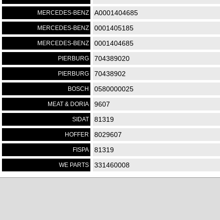
A0001404685
MERCEDES-BENZ
0001405185
MERCEDES-BENZ
0001404685
MERCEDES-BENZ
704389020
PIERBURG
70438902
PIERBURG
0580000025
BOSCH
9607
MEAT & DORIA
81319
SIDAT
8029607
HOFFER
81319
FISPA
331460008
WE PARTS