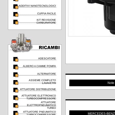
ADDITIVI NANOTECNOLOGICI
CUFFIA FACILE
KIT REVISIONE
CARBURATORE
ADESCATORE
ALBERO A CAMME POMPA
ALTERNATORE
ASSIEME COMPLETO
Note
LAVAVETRI
ATTUATORE DISTRIBUZIONE
ATTUATORE ELETTRONICO
TURBOCOMPRESSORE
ATTUATORE
ELETTROPNEUMATICO
TURBO
ATTUATORE PNEUMATICO
MERCEDES-BENZ
TURBOCOMPRESSORE