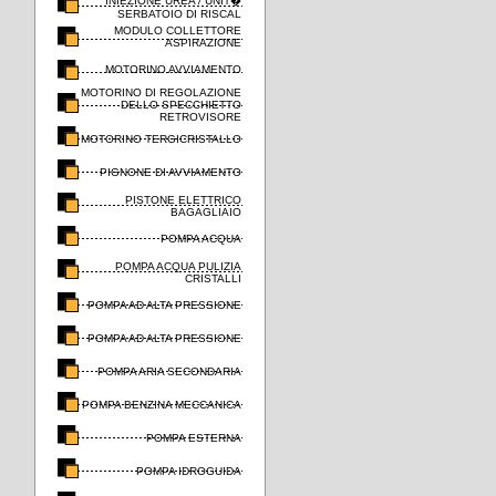
INIEZIONE UREA / UNIT�
SERBATOIO DI RISCAL
MODULO COLLETTORE
ASPIRAZIONE
MOTORINO AVVIAMENTO
MOTORINO DI REGOLAZIONE
DELLO SPECCHIETTO
RETROVISORE
MOTORINO TERGICRISTALLO
PIGNONE DI AVVIAMENTO
PISTONE ELETTRICO
BAGAGLIAIO
POMPA ACQUA
POMPA ACQUA PULIZIA
CRISTALLI
POMPA AD ALTA PRESSIONE
POMPA AD ALTA PRESSIONE
POMPA ARIA SECONDARIA
POMPA BENZINA MECCANICA
POMPA ESTERNA
POMPA IDROGUIDA