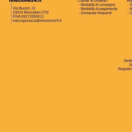
Come si ordina?
Ar
-
Modalità di consegna
-
S
Via Buozzi, 21
-
Modalità di pagamento
-
N
10024 Moncalieri (TO)
-
Domande frequenti
-
C
P.IVA 09272650012
marcogavazza@iniezione24.it
Sede
S
Registro