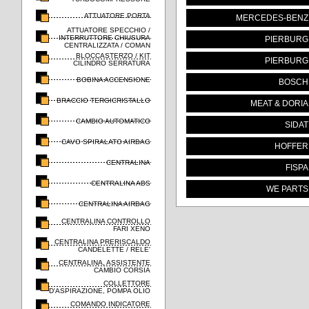
ATTUATORE PORTA
MERCEDES-BENZ
ATTUATORE SPECCHIO /
INTERRUTTORE CHIUSURA
PIERBURG
CENTRALIZZATA / COMAN
BLOCCASTERZO / KIT
PIERBURG
CILINDRO SERRATURA
BOBINA ACCENSIONE
BOSCH
BRACCIO TERGICRISTALLO
MEAT & DORIA
CAMBIO AUTOMATICO
SIDAT
CAVO SPIRALATO AIRBAG
HOFFER
CENTRALINA
FISPA
CENTRALINA ABS
WE PARTS
CENTRALINA AIRBAG
CENTRALINA CONTROLLO
FARI XENO
CENTRALINA PRERISCALDO
CANDELETTE / RELE'
CENTRALINA, ASSISTENTE
CAMBIO CORSIA
COLLETTORE
D'ASPIRAZIONE, POMPA OLIO
COMANDO INDICATORE