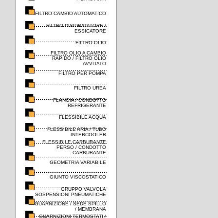
FILTRO CAMBIO AUTOMATICO
FILTRO DISIDRATATORE /
ESSICATORE
FILTRO OLIO
FILTRO OLIO A CAMBIO
RAPIDO / FILTRO OLIO
AVVITATO
FILTRO PER POMPA
FILTRO UREA
FLANGIA / CONDOTTO
REFRIGERANTE
FLESSIBILE ACQUA
FLESSIBILE ARIA / TUBO
INTERCOOLER
FLESSIBILE CARBURANTE
PERSO / CONDOTTO
CARBURANTE
GEOMETRIA VARIABILE
GIUNTO VISCOSTATICO
GRUPPO VALVOLA
SOSPENSIONI PNEUMATICHE
GUARNIZIONE / SEDE SPILLO
/ MEMBRANA
GUARNIZIONI TERMOSTATI /