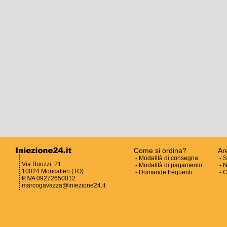
Come si ordina?
Ar
-
Modalità di consegna
-
S
Via Buozzi, 21
-
Modalità di pagamento
-
N
10024 Moncalieri (TO)
-
Domande frequenti
-
C
P.IVA 09272650012
marcogavazza@iniezione24.it