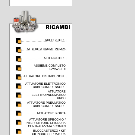
ADESCATORE
ALBERO A CAMME POMPA
ALTERNATORE
ASSIEME COMPLETO
LAVAVETRI
ATTUATORE DISTRIBUZIONE
ATTUATORE ELETTRONICO
TURBOCOMPRESSORE
ATTUATORE
ELETTROPNEUMATICO
TURBO
ATTUATORE PNEUMATICO
TURBOCOMPRESSORE
ATTUATORE PORTA
ATTUATORE SPECCHIO /
INTERRUTTORE CHIUSURA
CENTRALIZZATA / COMAN
BLOCCASTERZO / KIT
CILINDRO SERRATURA