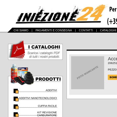
CHI SIAMO
|
PAGAMENTI E CONSEGNA
|
CONTATTI
|
CATALOGHI
Acce
20625
PEZZO
ADDITIVI
ADDITIVI NANOTECNOLOGICI
CUFFIA FACILE
KIT REVISIONE
CARBURATORE