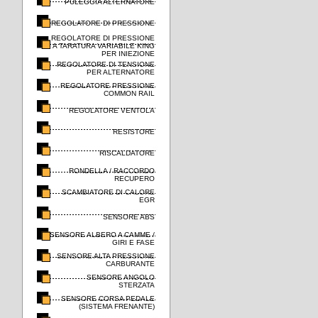
PULEGGIA ALTERNATORE
REGOLATORE DI PRESSIONE
REGOLATORE DI PRESSIONE
A TARATURA VARIABILE KING
PER INIEZIONE
REGOLATORE DI TENSIONE
PER ALTERNATORE
REGOLATORE PRESSIONE
COMMON RAIL
REGOLATORE VENTOLA
RESISTORE
RISCALDATORE
RONDELLA / RACCORDO
RECUPERO
SCAMBIATORE DI CALORE
EGR
SENSORE ABS
SENSORE ALBERO A CAMME /
GIRI E FASE
SENSORE ALTA PRESSIONE
CARBURANTE
SENSORE ANGOLO
STERZATA
SENSORE CORSA PEDALE
(SISTEMA FRENANTE)