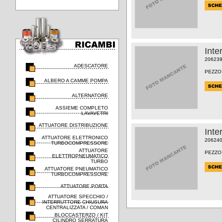
Inte
20623
ADESCATORE
PEZZO
ALBERO A CAMME POMPA
ALTERNATORE
ASSIEME COMPLETO
LAVAVETRI
ATTUATORE DISTRIBUZIONE
Inte
ATTUATORE ELETTRONICO
20624
TURBOCOMPRESSORE
ATTUATORE
PEZZO
ELETTROPNEUMATICO
TURBO
ATTUATORE PNEUMATICO
TURBOCOMPRESSORE
ATTUATORE PORTA
ATTUATORE SPECCHIO /
INTERRUTTORE CHIUSURA
CENTRALIZZATA / COMAN
BLOCCASTERZO / KIT
CILINDRO SERRATURA