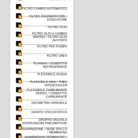
FILTRO CAMBIO AUTOMATICO
FILTRO DISIDRATATORE /
ESSICATORE
FILTRO OLIO
FILTRO OLIO A CAMBIO
RAPIDO / FILTRO OLIO
AVVITATO
FILTRO PER POMPA
FILTRO UREA
FLANGIA / CONDOTTO
REFRIGERANTE
FLESSIBILE ACQUA
FLESSIBILE ARIA / TUBO
INTERCOOLER
FLESSIBILE CARBURANTE
PERSO / CONDOTTO
CARBURANTE
GEOMETRIA VARIABILE
GIUNTO VISCOSTATICO
GRUPPO VALVOLA
SOSPENSIONI PNEUMATICHE
GUARNIZIONE / SEDE SPILLO
/ MEMBRANA
GUARNIZIONI TERMOSTATI /