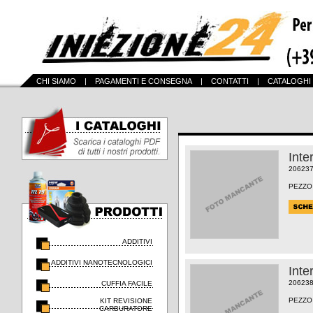
CHI SIAMO
|
PAGAMENTI E CONSEGNA
|
CONTATTI
|
CATALOGHI
Inte
20623
PEZZO
ADDITIVI
ADDITIVI NANOTECNOLOGICI
Inte
20623
CUFFIA FACILE
PEZZO
KIT REVISIONE
CARBURATORE