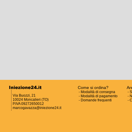
Come si ordina?
Ar
-
Modalità di consegna
-
S
Via Buozzi, 21
-
Modalità di pagamento
-
N
10024 Moncalieri (TO)
-
Domande frequenti
-
C
P.IVA 09272650012
marcogavazza@iniezione24.it