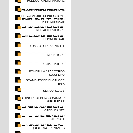
PULEGGIA ALTERNATORE
REGOLATORE DI PRESSIONE
REGOLATORE DI PRESSIONE
A TARATURA VARIABILE KING
PER INIEZIONE
REGOLATORE DI TENSIONE
PER ALTERNATORE
REGOLATORE PRESSIONE
COMMON RAIL
REGOLATORE VENTOLA
RESISTORE
RISCALDATORE
RONDELLA / RACCORDO
RECUPERO
SCAMBIATORE DI CALORE
EGR
SENSORE ABS
SENSORE ALBERO A CAMME /
GIRI E FASE
SENSORE ALTA PRESSIONE
CARBURANTE
SENSORE ANGOLO
STERZATA
SENSORE CORSA PEDALE
(SISTEMA FRENANTE)