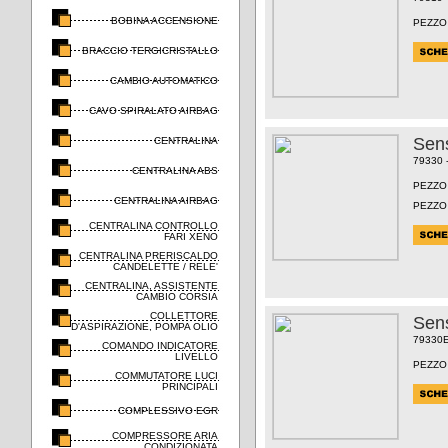
BOBINA ACCENSIONE
PEZZO
BRACCIO TERGICRISTALLO
CAMBIO AUTOMATICO
CAVO SPIRALATO AIRBAG
Sens
CENTRALINA
79330 
CENTRALINA ABS
PEZZO
CENTRALINA AIRBAG
PEZZO
CENTRALINA CONTROLLO
FARI XENO
CENTRALINA PRERISCALDO
CANDELETTE / RELE'
CENTRALINA, ASSISTENTE
CAMBIO CORSIA
COLLETTORE
Sens
D'ASPIRAZIONE, POMPA OLIO
79330
COMANDO INDICATORE
LIVELLO
PEZZO
COMMUTATORE LUCI
PRINCIPALI
COMPLESSIVO EGR
COMPRESSORE ARIA
CONDIZIONATA