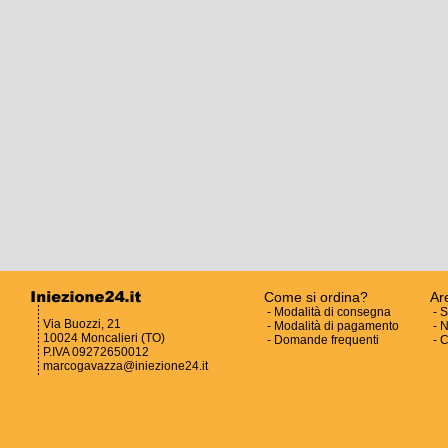
Come si ordina?
Ar
-
Modalità di consegna
-
S
Via Buozzi, 21
-
Modalità di pagamento
-
N
10024 Moncalieri (TO)
-
Domande frequenti
-
C
P.IVA 09272650012
marcogavazza@iniezione24.it