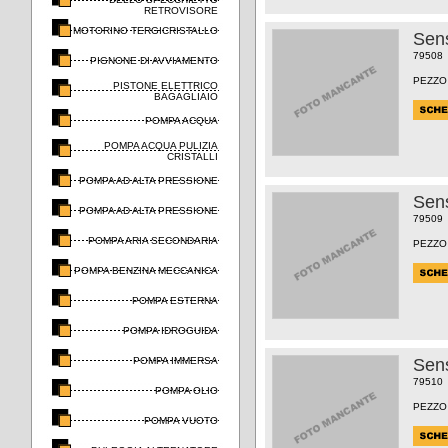
RETROVISORE
MOTORINO TERGICRISTALLO
Sens
79508
PIGNONE DI AVVIAMENTO
PEZZO
PISTONE ELETTRICO
BAGAGLIAIO
POMPA ACQUA
POMPA ACQUA PULIZIA
CRISTALLI
POMPA AD ALTA PRESSIONE
Sens
POMPA AD ALTA PRESSIONE
79509
POMPA ARIA SECONDARIA
PEZZO
POMPA BENZINA MECCANICA
POMPA ESTERNA
POMPA IDROGUIDA
POMPA IMMERSA
Sens
79510
POMPA OLIO
PEZZO
POMPA VUOTO