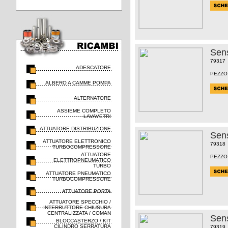
Sens
79317
ADESCATORE
PEZZO
ALBERO A CAMME POMPA
ALTERNATORE
ASSIEME COMPLETO
LAVAVETRI
ATTUATORE DISTRIBUZIONE
Sens
ATTUATORE ELETTRONICO
79318
TURBOCOMPRESSORE
ATTUATORE
PEZZO
ELETTROPNEUMATICO
TURBO
ATTUATORE PNEUMATICO
TURBOCOMPRESSORE
ATTUATORE PORTA
ATTUATORE SPECCHIO /
INTERRUTTORE CHIUSURA
CENTRALIZZATA / COMAN
Sens
BLOCCASTERZO / KIT
CILINDRO SERRATURA
79319