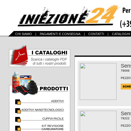
CHI SIAMO
|
PAGAMENTI E CONSEGNA
|
CONTATTI
|
CATALOGHI
Sens
79069
PEZZO
ADDITIVI
ADDITIVI NANOTECNOLOGICI
Sens
79222
CUFFIA FACILE
PEZZO
KIT REVISIONE
CARBURATORE