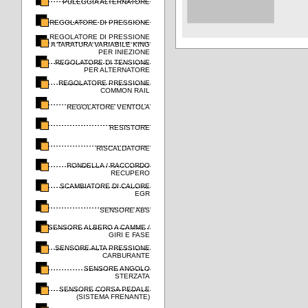
PULEGGIA ALTERNATORE
REGOLATORE DI PRESSIONE
REGOLATORE DI PRESSIONE
A TARATURA VARIABILE KING
PER INIEZIONE
REGOLATORE DI TENSIONE
PER ALTERNATORE
REGOLATORE PRESSIONE
COMMON RAIL
REGOLATORE VENTOLA
RESISTORE
RISCALDATORE
RONDELLA / RACCORDO
RECUPERO
SCAMBIATORE DI CALORE
EGR
SENSORE ABS
SENSORE ALBERO A CAMME /
GIRI E FASE
SENSORE ALTA PRESSIONE
CARBURANTE
SENSORE ANGOLO
STERZATA
SENSORE CORSA PEDALE
(SISTEMA FRENANTE)