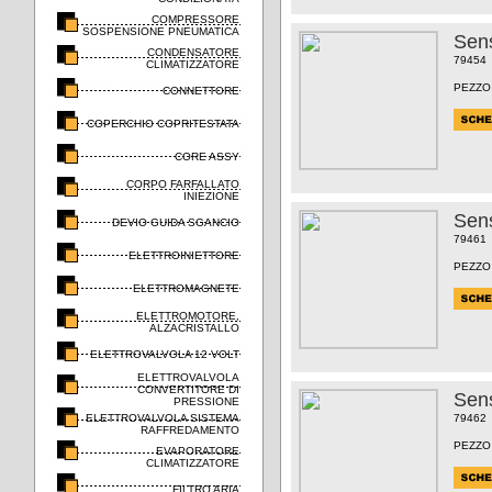
COMPRESSORE
SOSPENSIONE PNEUMATICA
Sens
CONDENSATORE
79454
CLIMATIZZATORE
PEZZO
CONNETTORE
COPERCHIO COPRITESTATA
CORE ASSY
CORPO FARFALLATO
INIEZIONE
Sens
DEVIO GUIDA SGANCIO
79461
ELETTROINIETTORE
PEZZO
ELETTROMAGNETE
ELETTROMOTORE,
ALZACRISTALLO
ELETTROVALVOLA 12 VOLT
ELETTROVALVOLA
CONVERTITORE DI
Sens
PRESSIONE
ELETTROVALVOLA SISTEMA
79462
RAFFREDAMENTO
PEZZO
EVAPORATORE
CLIMATIZZATORE
FILTRO ARIA