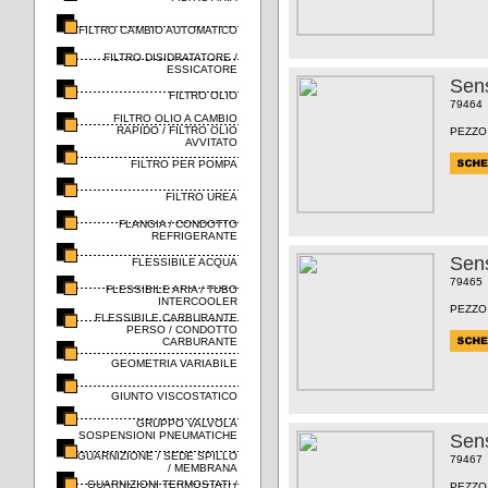
FILTRO CAMBIO AUTOMATICO
FILTRO DISIDRATATORE /
ESSICATORE
Sens
FILTRO OLIO
79464
FILTRO OLIO A CAMBIO
RAPIDO / FILTRO OLIO
PEZZO
AVVITATO
FILTRO PER POMPA
FILTRO UREA
FLANGIA / CONDOTTO
REFRIGERANTE
Sens
FLESSIBILE ACQUA
79465
FLESSIBILE ARIA / TUBO
INTERCOOLER
PEZZO
FLESSIBILE CARBURANTE
PERSO / CONDOTTO
CARBURANTE
GEOMETRIA VARIABILE
GIUNTO VISCOSTATICO
GRUPPO VALVOLA
SOSPENSIONI PNEUMATICHE
Sens
GUARNIZIONE / SEDE SPILLO
79467
/ MEMBRANA
GUARNIZIONI TERMOSTATI /
PEZZO