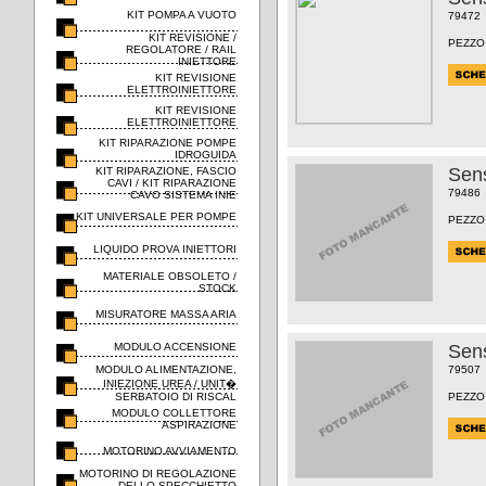
KIT POMPA A VUOTO
79472
KIT REVISIONE /
PEZZO
REGOLATORE / RAIL
INIETTORE
KIT REVISIONE
ELETTROINIETTORE
KIT REVISIONE
ELETTROINIETTORE
KIT RIPARAZIONE POMPE
IDROGUIDA
Sens
KIT RIPARAZIONE, FASCIO
CAVI / KIT RIPARAZIONE
79486
CAVO SISTEMA INIE
KIT UNIVERSALE PER POMPE
PEZZO
LIQUIDO PROVA INIETTORI
MATERIALE OBSOLETO /
STOCK
MISURATORE MASSA ARIA
MODULO ACCENSIONE
Sens
MODULO ALIMENTAZIONE,
79507
INIEZIONE UREA / UNIT�
SERBATOIO DI RISCAL
PEZZO
MODULO COLLETTORE
ASPIRAZIONE
MOTORINO AVVIAMENTO
MOTORINO DI REGOLAZIONE
DELLO SPECCHIETTO