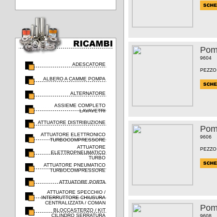
Pom
9604
ADESCATORE
PEZZO
ALBERO A CAMME POMPA
ALTERNATORE
ASSIEME COMPLETO
LAVAVETRI
ATTUATORE DISTRIBUZIONE
Pom
ATTUATORE ELETTRONICO
9606
TURBOCOMPRESSORE
ATTUATORE
PEZZO
ELETTROPNEUMATICO
TURBO
ATTUATORE PNEUMATICO
TURBOCOMPRESSORE
ATTUATORE PORTA
ATTUATORE SPECCHIO /
INTERRUTTORE CHIUSURA
CENTRALIZZATA / COMAN
Pom
BLOCCASTERZO / KIT
CILINDRO SERRATURA
9608