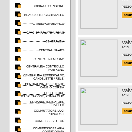
BOBINA ACCENSIONE
PEZZO
BRACCIO TERGICRISTALLO
CAMBIO AUTOMATICO
CAVO SPIRALATO AIRBAG
Valv
CENTRALINA
9613
CENTRALINA ABS
PEZZO
CENTRALINA AIRBAG
CENTRALINA CONTROLLO
FARI XENO
CENTRALINA PRERISCALDO
CANDELETTE / RELE'
CENTRALINA, ASSISTENTE
CAMBIO CORSIA
Valv
COLLETTORE
9614
D'ASPIRAZIONE, POMPA OLIO
COMANDO INDICATORE
PEZZO
LIVELLO
COMMUTATORE LUCI
PRINCIPALI
COMPLESSIVO EGR
COMPRESSORE ARIA
CONDIZIONATA