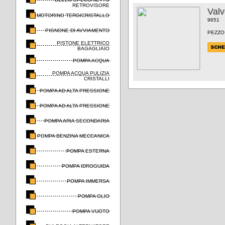
RETROVISORE
Valv
MOTORINO TERGICRISTALLO
9651
PIGNONE DI AVVIAMENTO
PEZZO
PISTONE ELETTRICO
BAGAGLIAIO
POMPA ACQUA
POMPA ACQUA PULIZIA
CRISTALLI
POMPA AD ALTA PRESSIONE
POMPA AD ALTA PRESSIONE
POMPA ARIA SECONDARIA
POMPA BENZINA MECCANICA
POMPA ESTERNA
POMPA IDROGUIDA
POMPA IMMERSA
POMPA OLIO
POMPA VUOTO