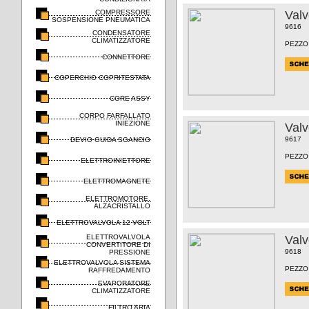
COMPRESSORE
Valv
SOSPENSIONE PNEUMATICA
9616
CONDENSATORE
CLIMATIZZATORE
PEZZO
CONNETTORE
COPERCHIO COPRITESTATA
CORE ASSY
CORPO FARFALLATO
INIEZIONE
Valv
9617
DEVIO GUIDA SGANCIO
PEZZO
ELETTROINIETTORE
ELETTROMAGNETE
ELETTROMOTORE,
ALZACRISTALLO
ELETTROVALVOLA 12 VOLT
ELETTROVALVOLA
Valv
CONVERTITORE DI
9618
PRESSIONE
ELETTROVALVOLA SISTEMA
PEZZO
RAFFREDAMENTO
EVAPORATORE
CLIMATIZZATORE
FILTRO ARIA