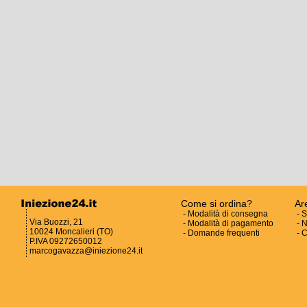
Come si ordina?
Ar
-
Modalità di consegna
-
S
Via Buozzi, 21
-
Modalità di pagamento
-
N
10024 Moncalieri (TO)
-
Domande frequenti
-
C
P.IVA 09272650012
marcogavazza@iniezione24.it