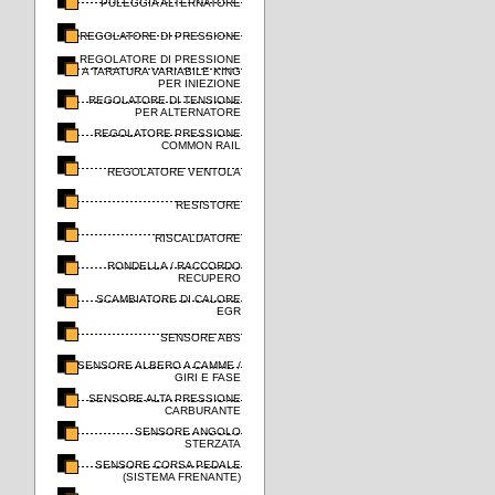
PULEGGIA ALTERNATORE
REGOLATORE DI PRESSIONE
REGOLATORE DI PRESSIONE
A TARATURA VARIABILE KING
PER INIEZIONE
REGOLATORE DI TENSIONE
PER ALTERNATORE
REGOLATORE PRESSIONE
COMMON RAIL
REGOLATORE VENTOLA
RESISTORE
RISCALDATORE
RONDELLA / RACCORDO
RECUPERO
SCAMBIATORE DI CALORE
EGR
SENSORE ABS
SENSORE ALBERO A CAMME /
GIRI E FASE
SENSORE ALTA PRESSIONE
CARBURANTE
SENSORE ANGOLO
STERZATA
SENSORE CORSA PEDALE
(SISTEMA FRENANTE)