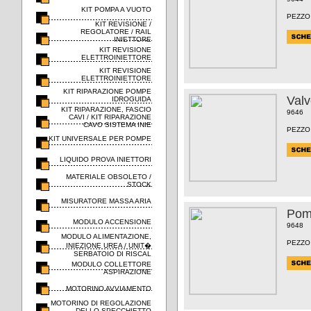
KIT POMPA A VUOTO
PEZZO
KIT REVISIONE /
REGOLATORE / RAIL
INIETTORE
KIT REVISIONE
ELETTROINIETTORE
KIT REVISIONE
ELETTROINIETTORE
KIT RIPARAZIONE POMPE
Valv
IDROGUIDA
KIT RIPARAZIONE, FASCIO
9646
CAVI / KIT RIPARAZIONE
CAVO SISTEMA INIE
PEZZO
KIT UNIVERSALE PER POMPE
LIQUIDO PROVA INIETTORI
MATERIALE OBSOLETO /
STOCK
MISURATORE MASSA ARIA
Pom
MODULO ACCENSIONE
9648
MODULO ALIMENTAZIONE,
PEZZO
INIEZIONE UREA / UNIT�
SERBATOIO DI RISCAL
MODULO COLLETTORE
ASPIRAZIONE
MOTORINO AVVIAMENTO
MOTORINO DI REGOLAZIONE
DELLO SPECCHIETTO