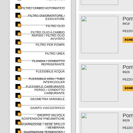
FILTRO CAMBIO AUTOMATICO
FILTRO DISIDRATATORE /
Pom
ESSICATORE
9619
FILTRO OLIO
PEZZO
FILTRO OLIO A CAMBIO
RAPIDO / FILTRO OLIO
AVVITATO
FILTRO PER POMPA
FILTRO UREA
FLANGIA / CONDOTTO
REFRIGERANTE
Pom
FLESSIBILE ACQUA
9626
FLESSIBILE ARIA / TUBO
PEZZO
INTERCOOLER
FLESSIBILE CARBURANTE
PERSO / CONDOTTO
CARBURANTE
GEOMETRIA VARIABILE
GIUNTO VISCOSTATICO
Pom
GRUPPO VALVOLA
SOSPENSIONI PNEUMATICHE
9629
GUARNIZIONE / SEDE SPILLO
/ MEMBRANA
PEZZO
GUARNIZIONI TERMOSTATI /