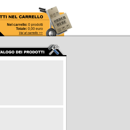
Nel carrello:
0
prodotti
Totale:
0,00
euro