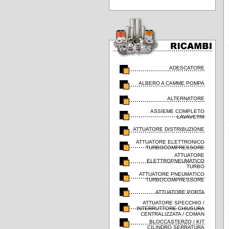
ADESCATORE
ALBERO A CAMME POMPA
ALTERNATORE
ASSIEME COMPLETO
LAVAVETRI
ATTUATORE DISTRIBUZIONE
ATTUATORE ELETTRONICO
TURBOCOMPRESSORE
ATTUATORE
ELETTROPNEUMATICO
TURBO
ATTUATORE PNEUMATICO
TURBOCOMPRESSORE
ATTUATORE PORTA
ATTUATORE SPECCHIO /
INTERRUTTORE CHIUSURA
CENTRALIZZATA / COMAN
BLOCCASTERZO / KIT
CILINDRO SERRATURA