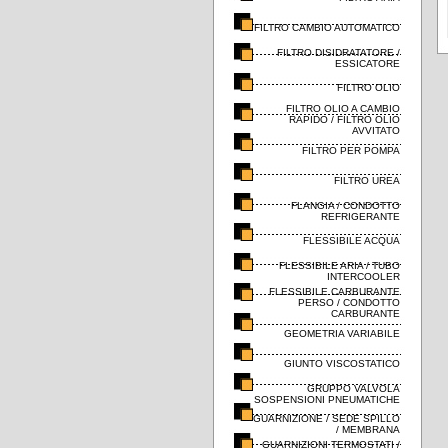
FILTRO CAMBIO AUTOMATICO
FILTRO DISIDRATATORE /
ESSICATORE
FILTRO OLIO
FILTRO OLIO A CAMBIO
RAPIDO / FILTRO OLIO
AVVITATO
FILTRO PER POMPA
FILTRO UREA
FLANGIA / CONDOTTO
REFRIGERANTE
FLESSIBILE ACQUA
FLESSIBILE ARIA / TUBO
INTERCOOLER
FLESSIBILE CARBURANTE
PERSO / CONDOTTO
CARBURANTE
GEOMETRIA VARIABILE
GIUNTO VISCOSTATICO
GRUPPO VALVOLA
SOSPENSIONI PNEUMATICHE
GUARNIZIONE / SEDE SPILLO
/ MEMBRANA
GUARNIZIONI TERMOSTATI /