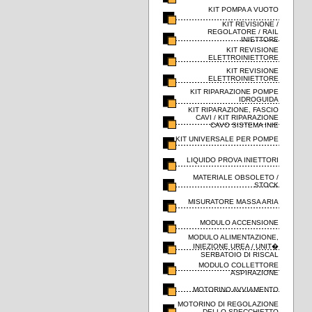
KIT POMPA A VUOTO
KIT REVISIONE /
REGOLATORE / RAIL
INIETTORE
KIT REVISIONE
ELETTROINIETTORE
KIT REVISIONE
ELETTROINIETTORE
KIT RIPARAZIONE POMPE
IDROGUIDA
KIT RIPARAZIONE, FASCIO
CAVI / KIT RIPARAZIONE
CAVO SISTEMA INIE
KIT UNIVERSALE PER POMPE
LIQUIDO PROVA INIETTORI
MATERIALE OBSOLETO /
STOCK
MISURATORE MASSA ARIA
MODULO ACCENSIONE
MODULO ALIMENTAZIONE,
INIEZIONE UREA / UNIT�
SERBATOIO DI RISCAL
MODULO COLLETTORE
ASPIRAZIONE
MOTORINO AVVIAMENTO
MOTORINO DI REGOLAZIONE
DELLO SPECCHIETTO