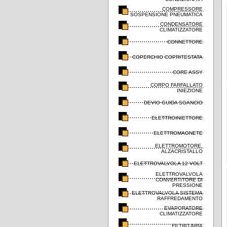
COMPRESSORE
SOSPENSIONE PNEUMATICA
CONDENSATORE
CLIMATIZZATORE
CONNETTORE
COPERCHIO COPRITESTATA
CORE ASSY
CORPO FARFALLATO
INIEZIONE
DEVIO GUIDA SGANCIO
ELETTROINIETTORE
ELETTROMAGNETE
ELETTROMOTORE,
ALZACRISTALLO
ELETTROVALVOLA 12 VOLT
ELETTROVALVOLA
CONVERTITORE DI
PRESSIONE
ELETTROVALVOLA SISTEMA
RAFFREDAMENTO
EVAPORATORE
CLIMATIZZATORE
FILTRO ARIA