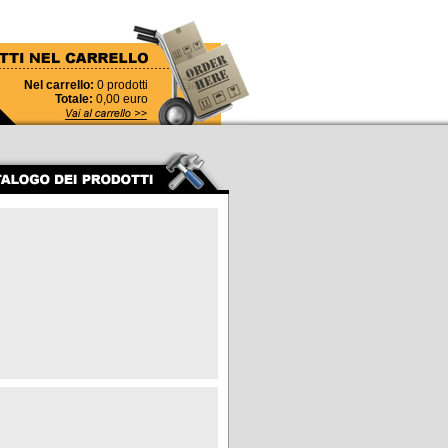
Nel carrello:
0
prodotti
Totale:
0,00
euro