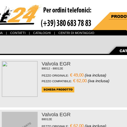
NA
|
CONTATTI
|
CATALOGHI
|
CENTRI DI MONTAGGIO
Valvola EGR
88012 - 88012E
€ 49,00
(iva inclusa)
PEZZO ORIGINALE:
€ 62,00
(iva inclusa)
PEZZO COMPATIBILE:
Valvola EGR
88012E
€ 62,00
(iva inclusa)
PEZZO ORIGINALE: