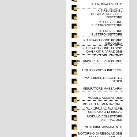
KIT POMPA A VUOTO
KIT REVISIONE /
REGOLATORE / RAIL
INIETTORE
KIT REVISIONE
ELETTROINIETTORE
KIT REVISIONE
ELETTROINIETTORE
KIT RIPARAZIONE POMPE
IDROGUIDA
KIT RIPARAZIONE, FASCIO
CAVI / KIT RIPARAZIONE
CAVO SISTEMA INIE
KIT UNIVERSALE PER POMPE
LIQUIDO PROVA INIETTORI
MATERIALE OBSOLETO /
STOCK
MISURATORE MASSA ARIA
MODULO ACCENSIONE
MODULO ALIMENTAZIONE,
INIEZIONE UREA / UNIT�
SERBATOIO DI RISCAL
MODULO COLLETTORE
ASPIRAZIONE
MOTORINO AVVIAMENTO
MOTORINO DI REGOLAZIONE
DELLO SPECCHIETTO