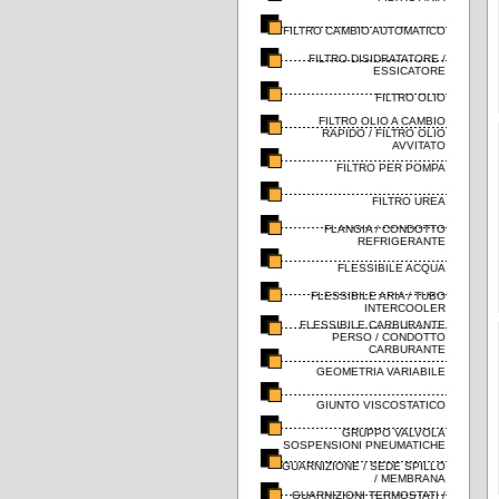
FILTRO CAMBIO AUTOMATICO
FILTRO DISIDRATATORE /
ESSICATORE
FILTRO OLIO
FILTRO OLIO A CAMBIO
RAPIDO / FILTRO OLIO
AVVITATO
FILTRO PER POMPA
FILTRO UREA
FLANGIA / CONDOTTO
REFRIGERANTE
FLESSIBILE ACQUA
FLESSIBILE ARIA / TUBO
INTERCOOLER
FLESSIBILE CARBURANTE
PERSO / CONDOTTO
CARBURANTE
GEOMETRIA VARIABILE
GIUNTO VISCOSTATICO
GRUPPO VALVOLA
SOSPENSIONI PNEUMATICHE
GUARNIZIONE / SEDE SPILLO
/ MEMBRANA
GUARNIZIONI TERMOSTATI /