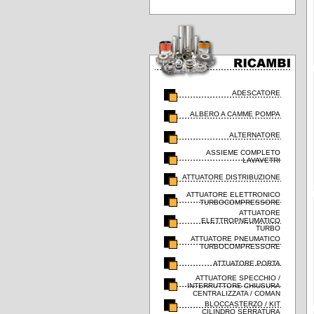
ADESCATORE
ALBERO A CAMME POMPA
ALTERNATORE
ASSIEME COMPLETO
LAVAVETRI
ATTUATORE DISTRIBUZIONE
ATTUATORE ELETTRONICO
TURBOCOMPRESSORE
ATTUATORE
ELETTROPNEUMATICO
TURBO
ATTUATORE PNEUMATICO
TURBOCOMPRESSORE
ATTUATORE PORTA
ATTUATORE SPECCHIO /
INTERRUTTORE CHIUSURA
CENTRALIZZATA / COMAN
BLOCCASTERZO / KIT
CILINDRO SERRATURA