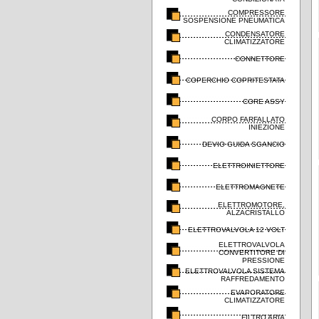
COMPRESSORE
SOSPENSIONE PNEUMATICA
CONDENSATORE
CLIMATIZZATORE
CONNETTORE
COPERCHIO COPRITESTATA
CORE ASSY
CORPO FARFALLATO
INIEZIONE
DEVIO GUIDA SGANCIO
ELETTROINIETTORE
ELETTROMAGNETE
ELETTROMOTORE,
ALZACRISTALLO
ELETTROVALVOLA 12 VOLT
ELETTROVALVOLA
CONVERTITORE DI
PRESSIONE
ELETTROVALVOLA SISTEMA
RAFFREDAMENTO
EVAPORATORE
CLIMATIZZATORE
FILTRO ARIA