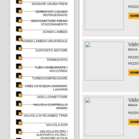
SENSORI USURA FRENI
PEZZO
SERBATOIO LIQUIDO
REFRIGERANTE
SERVOMOTORE FRENO
STAZIONAMENTO
SONDA LAMBDA
SONDA LAMBDA UNIVERSALE
Val
88416 
SUPPORTO MOTORE
PEZZO
TERMOSTATO
PEZZO
TUBO CARBURANTE /
RACCORDO
TURBOCOMPRESSORE
UGELLO ACQUA LAVAGGIO,
LAVAFARI
UGELLO/INIETTORE
Val
VALVOLA CONTROLLO
88444
MINIMO
PEZZO
VALVOLA DI RICAMBIO TPMS
VALVOLA EGR
VALVOLA FILTRO /
SUPPORTO FILTRO /
SENSORE ACQUA