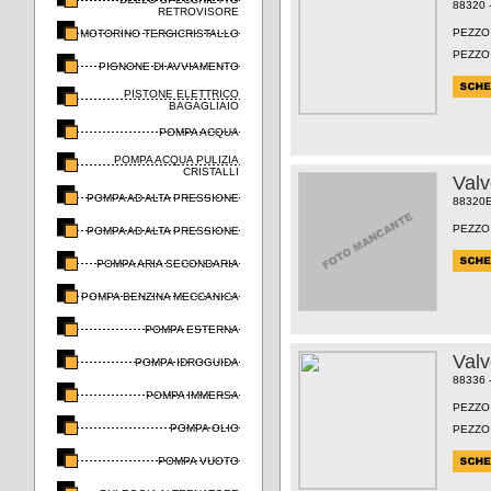
88320 
RETROVISORE
PEZZO
MOTORINO TERGICRISTALLO
PEZZO
PIGNONE DI AVVIAMENTO
PISTONE ELETTRICO
BAGAGLIAIO
POMPA ACQUA
POMPA ACQUA PULIZIA
CRISTALLI
Val
POMPA AD ALTA PRESSIONE
88320
PEZZO
POMPA AD ALTA PRESSIONE
POMPA ARIA SECONDARIA
POMPA BENZINA MECCANICA
POMPA ESTERNA
Val
POMPA IDROGUIDA
88336 
POMPA IMMERSA
PEZZO
POMPA OLIO
PEZZO
POMPA VUOTO