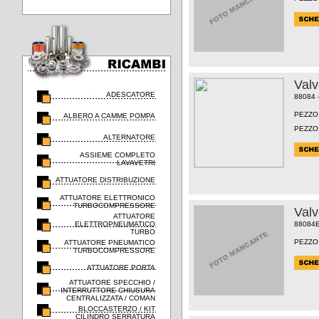
Val
ADESCATORE
88084 
PEZZO
ALBERO A CAMME POMPA
PEZZO
ALTERNATORE
ASSIEME COMPLETO
LAVAVETRI
ATTUATORE DISTRIBUZIONE
ATTUATORE ELETTRONICO
TURBOCOMPRESSORE
Val
ATTUATORE
ELETTROPNEUMATICO
88084
TURBO
PEZZO
ATTUATORE PNEUMATICO
TURBOCOMPRESSORE
ATTUATORE PORTA
ATTUATORE SPECCHIO /
INTERRUTTORE CHIUSURA
CENTRALIZZATA / COMAN
BLOCCASTERZO / KIT
CILINDRO SERRATURA