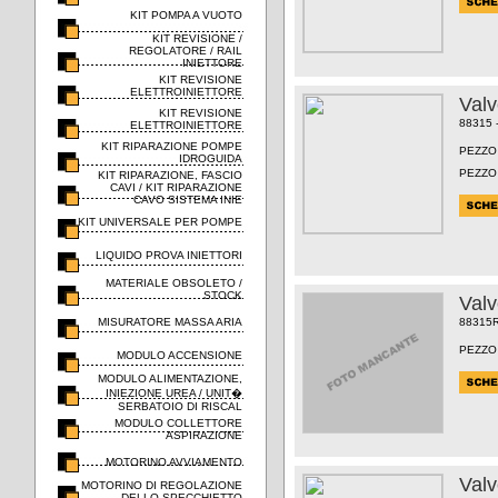
KIT POMPA A VUOTO
KIT REVISIONE /
REGOLATORE / RAIL
INIETTORE
KIT REVISIONE
ELETTROINIETTORE
Val
KIT REVISIONE
88315 
ELETTROINIETTORE
KIT RIPARAZIONE POMPE
PEZZO
IDROGUIDA
PEZZO
KIT RIPARAZIONE, FASCIO
CAVI / KIT RIPARAZIONE
CAVO SISTEMA INIE
KIT UNIVERSALE PER POMPE
LIQUIDO PROVA INIETTORI
MATERIALE OBSOLETO /
STOCK
Val
MISURATORE MASSA ARIA
88315
PEZZO
MODULO ACCENSIONE
MODULO ALIMENTAZIONE,
INIEZIONE UREA / UNIT�
SERBATOIO DI RISCAL
MODULO COLLETTORE
ASPIRAZIONE
MOTORINO AVVIAMENTO
Val
MOTORINO DI REGOLAZIONE
DELLO SPECCHIETTO