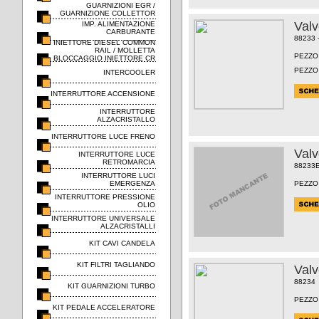
GUARNIZIONI EGR /
GUARNIZIONE COLLETTOR
Val
IMP. ALIMENTAZIONE
CARBURANTE
88233 
INIETTORE DIESEL COMMON
RAIL / MOLLETTA
PEZZO
BLOCCAGGIO INIETTORE CR
PEZZO
INTERCOOLER
INTERRUTTORE ACCENSIONE
INTERRUTTORE
ALZACRISTALLO
INTERRUTTORE LUCE FRENO
Val
INTERRUTTORE LUCE
RETROMARCIA
88233
INTERRUTTORE LUCI
EMERGENZA
PEZZO
INTERRUTTORE PRESSIONE
OLIO
INTERRUTTORE UNIVERSALE
ALZACRISTALLI
KIT CAVI CANDELA
KIT FILTRI TAGLIANDO
Val
88234
KIT GUARNIZIONI TURBO
PEZZO
KIT PEDALE ACCELERATORE