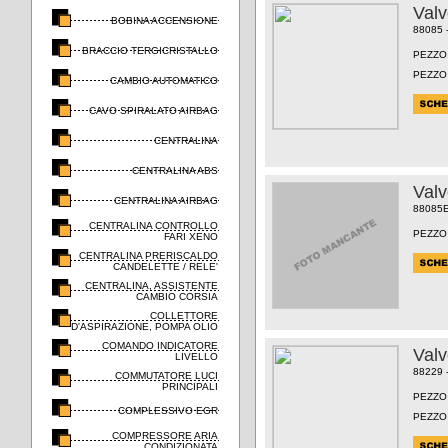
Val
BOBINA ACCENSIONE
88085 
BRACCIO TERGICRISTALLO
PEZZO
PEZZO
CAMBIO AUTOMATICO
CAVO SPIRALATO AIRBAG
CENTRALINA
CENTRALINA ABS
Val
CENTRALINA AIRBAG
88085
CENTRALINA CONTROLLO
PEZZO
FARI XENO
CENTRALINA PRERISCALDO
CANDELETTE / RELE'
CENTRALINA, ASSISTENTE
CAMBIO CORSIA
COLLETTORE
D'ASPIRAZIONE, POMPA OLIO
COMANDO INDICATORE
Val
LIVELLO
88229 
COMMUTATORE LUCI
PRINCIPALI
PEZZO
COMPLESSIVO EGR
PEZZO
COMPRESSORE ARIA
CONDIZIONATA