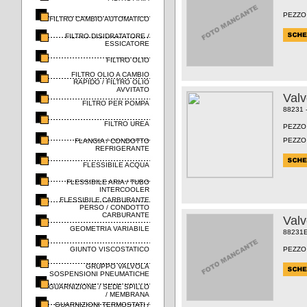
PEZZO
FILTRO CAMBIO AUTOMATICO
FILTRO DISIDRATATORE /
ESSICATORE
FILTRO OLIO
FILTRO OLIO A CAMBIO
RAPIDO / FILTRO OLIO
AVVITATO
Val
FILTRO PER POMPA
88231 
FILTRO UREA
PEZZO
PEZZO
FLANGIA / CONDOTTO
REFRIGERANTE
FLESSIBILE ACQUA
FLESSIBILE ARIA / TUBO
INTERCOOLER
FLESSIBILE CARBURANTE
PERSO / CONDOTTO
CARBURANTE
Val
GEOMETRIA VARIABILE
88231
GIUNTO VISCOSTATICO
PEZZO
GRUPPO VALVOLA
SOSPENSIONI PNEUMATICHE
GUARNIZIONE / SEDE SPILLO
/ MEMBRANA
GUARNIZIONI TERMOSTATI /