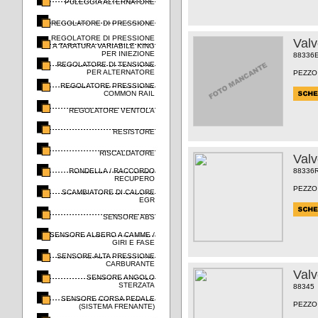
PULEGGIA ALTERNATORE
REGOLATORE DI PRESSIONE
REGOLATORE DI PRESSIONE
Val
A TARATURA VARIABILE KING
PER INIEZIONE
88336
REGOLATORE DI TENSIONE
PER ALTERNATORE
PEZZO
REGOLATORE PRESSIONE
COMMON RAIL
REGOLATORE VENTOLA
RESISTORE
RISCALDATORE
Val
RONDELLA / RACCORDO
88336
RECUPERO
PEZZO
SCAMBIATORE DI CALORE
EGR
SENSORE ABS
SENSORE ALBERO A CAMME /
GIRI E FASE
SENSORE ALTA PRESSIONE
CARBURANTE
Val
SENSORE ANGOLO
STERZATA
88345
SENSORE CORSA PEDALE
PEZZO
(SISTEMA FRENANTE)