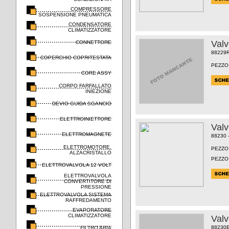
COMPRESSORE
SOSPENSIONE PNEUMATICA
CONDENSATORE
CLIMATIZZATORE
Val
CONNETTORE
88229
COPERCHIO COPRITESTATA
PEZZO
CORE ASSY
CORPO FARFALLATO
INIEZIONE
DEVIO GUIDA SGANCIO
ELETTROINIETTORE
Val
ELETTROMAGNETE
88230 
ELETTROMOTORE,
PEZZO
ALZACRISTALLO
PEZZO
ELETTROVALVOLA 12 VOLT
ELETTROVALVOLA
CONVERTITORE DI
PRESSIONE
ELETTROVALVOLA SISTEMA
RAFFREDAMENTO
EVAPORATORE
CLIMATIZZATORE
Val
88230
FILTRO ARIA