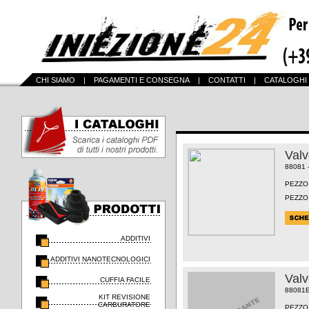
CHI SIAMO
|
PAGAMENTI E CONSEGNA
|
CONTATTI
|
CATALOGHI
Val
88081 
PEZZO
PEZZO
ADDITIVI
ADDITIVI NANOTECNOLOGICI
Val
CUFFIA FACILE
88081
KIT REVISIONE
CARBURATORE
PEZZO