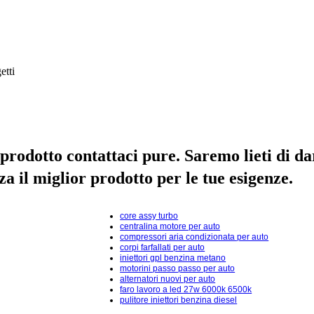
etti
prodotto contattaci pure. Saremo lieti di dar
a il miglior prodotto per le tue esigenze.
core assy turbo
centralina motore per auto
compressori aria condizionata per auto
corpi farfallati per auto
iniettori gpl benzina metano
motorini passo passo per auto
alternatori nuovi per auto
faro lavoro a led 27w 6000k 6500k
pulitore iniettori benzina diesel