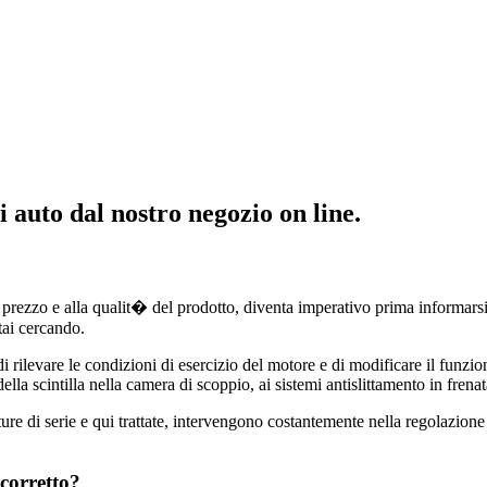
i auto dal nostro negozio on line.
al prezzo e alla qualit� del prodotto, diventa imperativo prima informars
tai cercando.
i rilevare le condizioni di esercizio del motore e di modificare il funzio
della scintilla nella camera di scoppio, ai sistemi antislittamento in frena
re di serie e qui trattate, intervengono costantemente nella regolazione 
corretto?