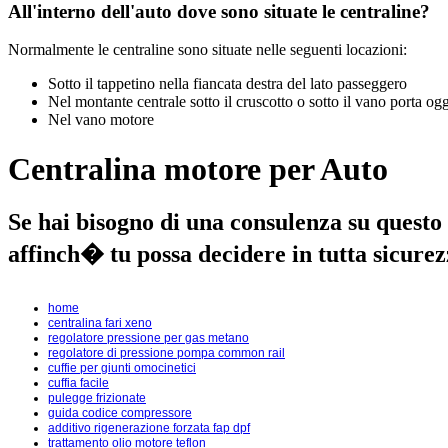
All'interno dell'auto dove sono situate le centraline?
Normalmente le centraline sono situate nelle seguenti locazioni:
Sotto il tappetino nella fiancata destra del lato passeggero
Nel montante centrale sotto il cruscotto o sotto il vano porta ogg
Nel vano motore
Centralina motore per Auto
Se hai bisogno di una consulenza su questo 
affinch� tu possa decidere in tutta sicurezz
home
centralina fari xeno
regolatore pressione per gas metano
regolatore di pressione pompa common rail
cuffie per giunti omocinetici
cuffia facile
pulegge frizionate
guida codice compressore
additivo rigenerazione forzata fap dpf
trattamento olio motore teflon